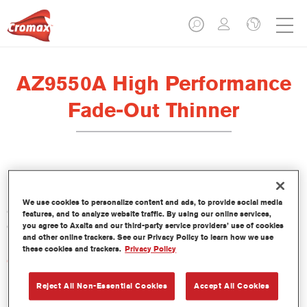
AZ9550A High Performance
Fade-Out Thinner
El Aditivo AZ9550 - AZ9550A HP es un aditivo de difuminado
ideal para su uso con los barnices Cromax de nueva
We use cookies to personalize content and ads, to provide social media
generación. Permite conseguir sin esfuerzo un acabado de
features, and to analyze website traffic. By using our online services,
difuminado suave e invisible.
you agree to Axalta and our third-party service providers’ use of cookies
and other online trackers. See our Privacy Policy to learn how we use
these cookies and trackers.
Privacy Policy
Características del producto
Sistema rápido y fácil para suavizar las áreas de transición.
Reject All Non-Essential Cookies
Accept All Cookies
Fácil pulido.
Parte del concepto de reparación rápida.