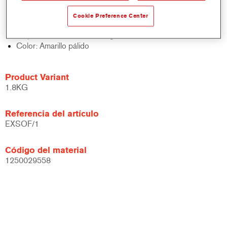
Excelente adherencia multifuncional
No se pega
Cookie Preference Center
Evita poros
Disponible en lata de 1,76 kg.
Color: Amarillo pálido
Product Variant
1.8KG
Referencia del artículo
EXSOF/1
Código del material
1250029558