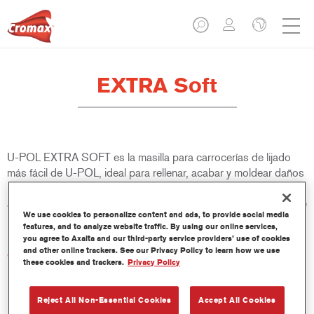
EXTRA Soft
U-POL EXTRA SOFT es la masilla para carrocerías de lijado
más fácil de U-POL, ideal para rellenar, acabar y moldear daños
medios y profundos en paneles. Tiene una excelente adherencia
a una amplia gama de superficies, es fácil de aplicar y es la base
We use cookies to personalize content and ads, to provide social media
ideal para la mayoría de los sistemas de pintura.
features, and to analyze website traffic. By using our online services,
you agree to Axalta and our third-party service providers’ use of cookies
and other online trackers. See our Privacy Policy to learn how we use
Características del producto
these cookies and trackers.
Privacy Policy
Aplicación lisa
Excelente lijado y moldeado rápido
No se descuelga en superficies verticales
Reject All Non-Essential Cookies
Accept All Cookies