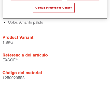
Excelente adherencia multifuncional
No se pega
Cookie Preference Center
Evita poros
Disponible en lata de 1,76 kg.
Color: Amarillo pálido
Product Variant
1.8KG
Referencia del artículo
EXSOF/1
Código del material
1250029558