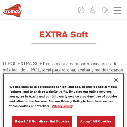
EXTRA Soft
U-POL EXTRA SOFT es la masilla para carrocerías de lijado
más fácil de U-POL, ideal para rellenar, acabar y moldear daños
medios y profundos en paneles. Tiene una excelente adherencia
a una amplia gama de superficies, es fácil de aplicar y es la base
We use cookies to personalize content and ads, to provide social media
ideal para la mayoría de los sistemas de pintura.
features, and to analyze website traffic. By using our online services,
you agree to Axalta and our third-party service providers’ use of cookies
and other online trackers. See our Privacy Policy to learn how we use
Características del producto
these cookies and trackers.
Privacy Policy
Aplicación lisa
Excelente lijado y moldeado rápido
No se descuelga en superficies verticales
Reject All Non-Essential Cookies
Accept All Cookies