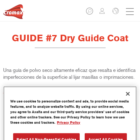
GUIDE #7 Dry Guide Coat
Una guía de polvo seco altamente eficaz que resalta e identifica
imperfecciones de la superficie al lijar masillas o imprimaciones.
Características del producto
No obstruye ni bloquea los abrasivos
We use cookies to personalize content and ads, to provide social media
Adecuada para lijado en seco o en húmedo
features, and to analyze website traffic. By using our online services,
you agree to Axalta and our third-party service providers’ use of cookies
Se seca al instante
and other online trackers. See our Privacy Policy to learn how we use
Dries instantly
these cookies and trackers.
Privacy Policy
Product Variant
Reject All Non-Essential Cookies
Accept All Cookies