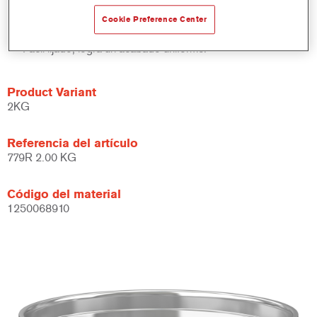
substratos galvanizados.
Relleno fácil y rápido.
Cookie Preference Center
Mejora la productividad.
Fácil lijado, logra un acabado uniforme.
Product Variant
2KG
Referencia del artículo
779R 2.00 KG
Código del material
1250068910