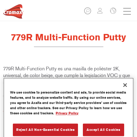
779R Multi-Function Putty
779R Multi-Function Putty es una masilla de poliéster 2K,
universal, de color beige, que cumple la legislación VOC y que
se utiliza con un activador de peróxido. Es apta para su uso en
metal desnudo, aluminio, acero galvanizado, poliéster de fibra
We use cookies to personalize content and ads, to provide social media
de vidrio, y en numerosos acabados OEM y fondos Cromax.
features, and to analyze website traffic. By using our online services,
you agree to Axalta and our third-party service providers’ use of cookies
and other online trackers. See our Privacy Policy to learn how we use
Características del producto
these cookies and trackers.
Privacy Policy
Presenta una estructura fina y homogénea.
Muy buena adherencia sobre acero desnudo.
Reject All Non-Essential Cookies
Accept All Cookies
Opciones de secado flexibles, incluyendo IR, incluso con