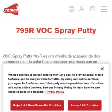
799R VOC Spray Putty
VOC Spray Putty 799R es una masilla de acabado de dos
componentes, de color beige grisáceo, que viene con un
endurecedor de peróxido. Se recomienda para usar sobre
acero desnudo y poliéster reforzado con fibra de vidrio.
We use cookies to personalize content and ads, to provide social media
features, and to analyze website traffic. By using our online services,
you agree to Axalta and our third-party service providers’ use of cookies
Características del producto
and other online trackers. See our Privacy Policy to learn how we use
Mejora la productividad.
these cookies and trackers.
Privacy Policy
Estructura fina y homogéna.
Fácil de aplicar con buena resistencia al descolgado.
Reject All Non-Essential Cookies
Accept All Cookies
Alta cubrición.