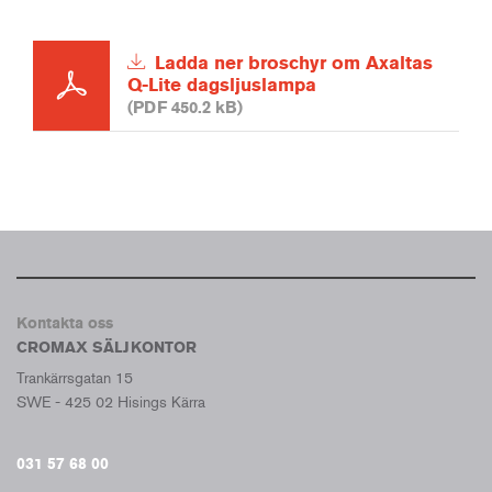
Ladda ner broschyr om Axaltas
Q-Lite dagsljuslampa
(PDF 450.2 kB)
Kontakta oss
CROMAX SÄLJKONTOR
Trankärrsgatan 15
SWE - 425 02 Hisings Kärra
031 57 68 00