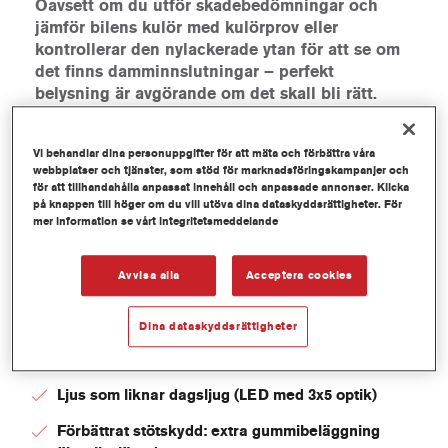
Oavsett om du utför skadebedömningar och
jämför bilens kulör med kulörprov eller
kontrollerar den nylackerade ytan för att se om
det finns damminnslutningar – perfekt
belysning är avgörande om det skall bli rätt.
Vår sladdlösa Axalta Q-Lite dagsljuslampa hjälper
lackerare att välja rätt kulör. Det förbättrade optiska
Vi behandlar dina personuppgifter för att mäta och förbättra våra
webbplatser och tjänster, som stöd för marknadsföringskampanjer och
systmet med 15 högeffektslysdioder gör det möjligt för
för att tillhandahålla anpassat innehåll och anpassade annonser. Klicka
verkstäder att ställa in ljusintensitetsnivåer i flera steg.
på knappen till höger om du vill utöva dina dataskyddsrättigheter. För
Detta gör det möjligt att jämföra ljusa och mörka kulörer
mer information se vårt integritetsmeddelande
exakt. Förutom att ge starkt dagsljus jämfört med
middagsljus ger Axalta Q-Lite dagsljuslampa dig även
Avvisa alla
Acceptera cookies
ett varmt kvällsljus.
Dina dataskyddsrättigheter
Förbättrat optiskt system: Nya högeffekts
lysdioder producerar
Ljus som liknar dagsljug (LED med 3x5 optik)
Förbättrat stötskydd: extra gummibeläggning