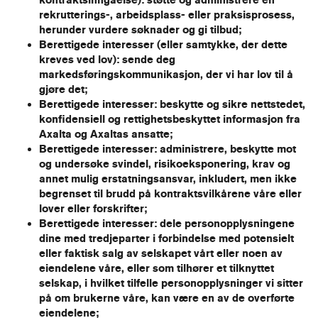
rekrutterings-, arbeidsplass- eller praksisprosess,
herunder vurdere søknader og gi tilbud
;
Berettigede interesser (eller samtykke, der dette
kreves ved lov): sende deg
markedsføringskommunikasjon, der vi har lov til å
gjøre det;
Berettigede interesser: beskytte og sikre nettstedet,
konfidensiell og rettighetsbeskyttet informasjon fra
Axalta og Axaltas ansatte;
Berettigede interesser: administrere, beskytte mot
og undersøke svindel, risikoeksponering, krav og
annet mulig erstatningsansvar, inkludert, men ikke
begrenset til brudd på kontraktsvilkårene våre eller
lover eller forskrifter;
Berettigede interesser: dele personopplysningene
dine med tredjeparter i forbindelse med potensielt
eller faktisk salg av selskapet vårt eller noen av
eiendelene våre, eller som tilhører et tilknyttet
selskap, i hvilket tilfelle personopplysninger vi sitter
på om brukerne våre, kan være en av de overførte
eiendelene;