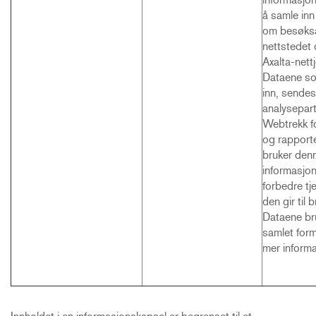
å samle inn
om besøksa
nettstedet
Axalta-nett
Dataene s
inn, sendes 
analysepar
Webtrekk f
og rapporte
bruker den
informasjone
forbedre tj
den gir til 
Dataene br
samlet form
mer inform