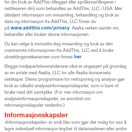
for din bruk av AddThis-tillegget eller språkinnstillingene i
nettleseren din) som behandles av AddThis, LLC i USA. Mer
detaljert informasjon om innsamling, behandling og bruk av
data og informasjon fra AddThis, LLC finner du
på
www.addthis.com/privacy
. Axalta verken samler inn,
behandler eller bruker denne informasjonen.
Du kan velge å motsette deg innsamling og bruk av den
ovennevnte informasjonen fra AddThis, LLC ved å bruke
utmeldingsmekanismen som finnes
her
.
Begge tredjepartsleverandørene våre er engasjert på grunnlag
av en avtale med Axalta, LLC for alle Axalta-konsernets
selskaper. Deres programvare for nettsporing og analyse gjør
bruk av såkalte analyseinformasjonskapsler, som vi bare vil
bruke med ditt samtykke. (For mer informasjon om
analyseinformasjonskapsler, se avsnittet om
informasjonskapsler nedenfor.)
Informasjonskapsler
«Informasjonskapsler» er små filer som gjør det mulig for oss å
lagre individuell informasjon knyttet til datamaskinen eller andre