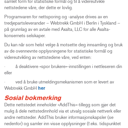
samlet form for statistiske formål og til å videreutvikle
nettstedene våre, der dette er lovlig.
Programvaren for nettsporing og -analyse drives av en
tredjepartsleverandør – Webtrekk GmbH i Berlin i Tyskland –
på grunnlag av en avtale med Axalta, LLC for alle Axalta-
konsernets selskaper.
Du kan når som helst velge å motsette deg innsamling og bruk
av de ovennevnte opplysningene for statistiske formål og
videreutvikling av nettstedene våre, ved enten:
· å deaktivere «spor brukere»-innstillingen i nettleseren din
eller
· ved å bruke utmeldingsmekanismen som er levert av
Webtrekk GmbH
her
Sosial bokmerking
Dette nettstedet inneholder «AddThis»-tillegg som gjør det
mulig å dele nettstedinnhold via et utvalg sosiale nettverk eller
andre nettsteder. AddThis bruker informasjonskapsler (se
nedenfor) og samler inn visse opplysninger (f.eks. tidspunktet