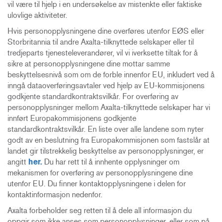
vil være til hjelp i en undersøkelse av mistenkte eller faktiske
ulovlige aktiviteter.
Hvis personopplysningene dine overføres utenfor EØS eller
Storbritannia til andre Axalta-tilknyttede selskaper eller til
tredjeparts tjenesteleverandører, vil vi iverksette tiltak for å
sikre at personopplysningene dine mottar samme
beskyttelsesnivå som om de forble innenfor EU, inkludert ved å
inngå dataoverføringsavtaler ved hjelp av EU-kommisjonens
godkjente standardkontraktsvilkår.
For overføring av
personopplysninger mellom Axalta-tilknyttede selskaper har vi
innført Europakommisjonens godkjente
standardkontraktsvilkår. En liste over alle landene som nyter
godt av en beslutning fra Europakommisjonen som fastslår at
landet gir tilstrekkelig beskyttelse av personopplysninger, er
angitt
her.
Du har rett til å innhente opplysninger om
mekanismen for overføring av personopplysningene dine
utenfor EU. Du finner kontaktopplysningene i delen for
kontaktinformasjon nedenfor.
Axalta forbeholder seg retten til å dele all informasjon du
oppgir som ikke anses som personopplysninger, eller som på