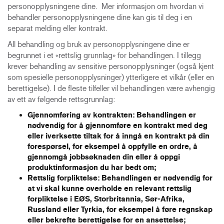
personopplysningene dine. Mer informasjon om hvordan vi
behandler personopplysningene dine kan gis til deg i en
separat melding eller kontrakt.
All behandling og bruk av personopplysningene dine er
begrunnet i et «rettslig grunnlag» for behandlingen. I tillegg
krever behandling av sensitive personopplysninger (også kjent
som spesielle personopplysninger) ytterligere et vilkår (eller en
berettigelse). I de fleste tilfeller vil behandlingen være avhengig
av ett av følgende rettsgrunnlag:
Gjennomføring av kontrakten:
Behandlingen er
nødvendig for å gjennomføre en kontrakt med deg
eller iverksette tiltak for å inngå en kontrakt på din
forespørsel, for eksempel å oppfylle en ordre,
å
gjennomgå jobbsøknaden din
eller å oppgi
produktinformasjon du har bedt om;
Rettslig forpliktelse:
Behandlingen er nødvendig for
at vi skal kunne overholde en relevant rettslig
forpliktelse i EØS, Storbritannia, Sør-Afrika,
Russland eller Tyrkia, for eksempel å føre regnskap
eller
bekrefte berettigelse for en ansettelse
;