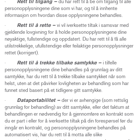
·
Rett til tilgang –
du har rett til å be om tilgang til alle
personopplysningene dine som vi har, og til å innhente
informasjon om hvordan disse opplysningene behandles.
·
Rett til å rette –
vi vil iverksette tiltak i samsvar med
gjeldende lovgivning for å holde personopplysningene dine
nøyaktige, fullstendige og oppdatert. Du har rett til å få alle
utilstrekkelige, ufullstendige eller feilaktige personopplysninger
rettet (korrigert).
·
Rett til å trekke tilbake samtykke –
i tilfelle
personopplysningene dine behandles på grunnlag av ditt
samtykke, har du rett til å trekke tilbake samtykket når som
helst, uten at det påvirker lovligheten av behandling som har
funnet sted basert på et tidligere gitt samtykke.
·
Dataportabilitet –
der vi er avhengige (som rettslig
grunnlag for behandling) av ditt samtykke, eller det faktum at
behandlingen er nødvendig for å gjennomføre en kontrakt som
du er part i eller for å iverksette tiltak på din forespørsel før du
inngår en kontrakt, og personopplysningene behandles på
automatisert vis, har du rett til å motta alle slike