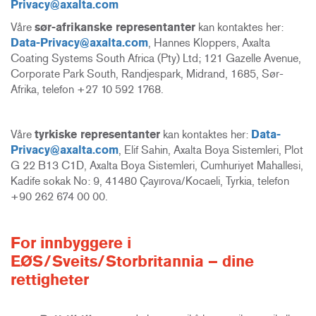
Privacy@axalta.com
Våre
sør-afrikanske representanter
kan kontaktes her:
Data-Privacy@axalta.com
, Hannes Kloppers, Axalta
Coating Systems South Africa (Pty) Ltd; 121 Gazelle Avenue,
Corporate Park South, Randjespark, Midrand, 1685, Sør-
Afrika, telefon +27 10 592 1768.
Våre
tyrkiske representanter
kan kontaktes her:
Data-
Privacy@axalta.com
, Elif Sahin, Axalta Boya Sistemleri, Plot
G 22 B13 C1D, Axalta Boya Sistemleri, Cumhuriyet Mahallesi,
Kadife sokak No: 9, 41480 Çayırova/Kocaeli, Tyrkia, telefon
+90 262 674 00 00.
For innbyggere i
EØS/Sveits/Storbritannia – dine
rettigheter