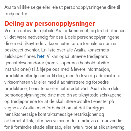
Axalta vil ikke selge eller leie ut personopplysningene dine til
tredjeparter.
Deling av personopplysninger
Vi er en del av det globale Axalta-konsernet, og fra tid til annen
vil det være nødvendig for oss å dele personopplysningene
dine med tilknyttede virksomheter for de formålene som er
beskrevet ovenfor. En liste over alle Axalta-konsernets
selskaper finnes
her
. Vi kan også utnevne tredjeparts
tjenesteleverandører (som vil operere i henhold til våre
instruksjoner) til å hjelpe oss med å levere informasjon,
produkter eller tjenester til deg, med å drive og administrere
virksomheten vår eller med å administrere og forbedre
produktene, tjenestene eller nettstedet vårt. Axalta kan dele
personopplysningene dine med disse tilknyttede selskapene
og tredjepartene for at de skal utføre avtalte tjenester på
vegne av Axalta, med forbehold om at det foreligger
hensiktsmessige kontraktsmessige restriksjoner og
sikkerhetstiltak, eller hvis vi mener det rimeligvis er nødvendig
for å forhindre skade eller tap, eller hvis vi tror at slik utlevering