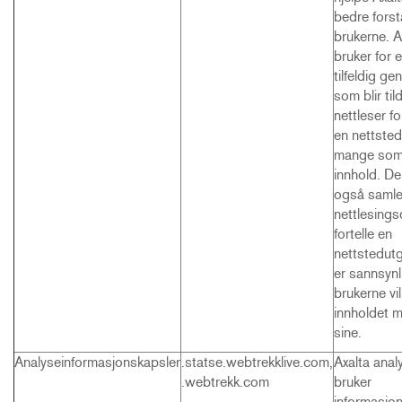
bedre forst
brukerne. 
bruker for 
tilfeldig ge
som blir til
nettleser fo
en nettsted
mange som
innhold. De
også saml
nettlesingsd
fortelle en
nettstedutg
er sannsynl
brukerne vil
innholdet 
sine.
Analyseinformasjonskapsler
.statse.webtrekklive.com,
Axalta ana
.webtrekk.com
bruker
informasjon