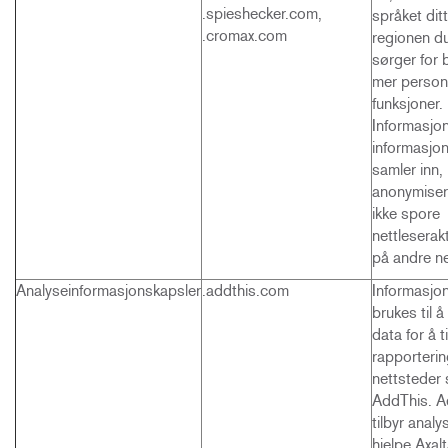
.spieshecker.com,
språket ditt
.cromax.com
regionen du
sørger for 
mer person
funksjoner.
Informasjo
informasjo
samler inn,
anonymiser
ikke spore
nettleserakt
på andre ne
Analyseinformasjonskapsler
.addthis.com
Informasjo
brukes til 
data for å t
rapportering
nettsteder
AddThis. A
tilbyr analy
hjelpe Axalta