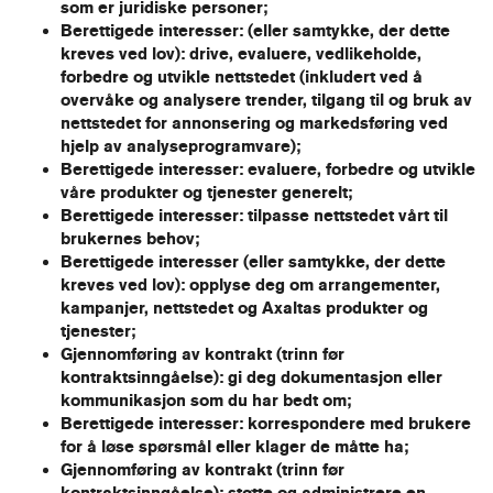
som er juridiske personer;
Berettigede interesser: (eller samtykke, der dette
kreves ved lov): drive, evaluere, vedlikeholde,
forbedre og utvikle nettstedet (inkludert ved å
overvåke og analysere trender, tilgang til og bruk av
nettstedet for annonsering og markedsføring ved
hjelp av analyseprogramvare);
Berettigede interesser: evaluere, forbedre og utvikle
våre produkter og tjenester generelt;
Berettigede interesser: tilpasse nettstedet vårt til
brukernes behov;
Berettigede interesser (eller samtykke, der dette
kreves ved lov): opplyse deg om arrangementer,
kampanjer, nettstedet og Axaltas produkter og
tjenester;
Gjennomføring av kontrakt (trinn før
kontraktsinngåelse): gi deg dokumentasjon eller
kommunikasjon som du har bedt om;
Berettigede interesser: korrespondere med brukere
for å løse spørsmål eller klager de måtte ha;
Gjennomføring av kontrakt (trinn før
kontraktsinngåelse):
støtte og administrere en