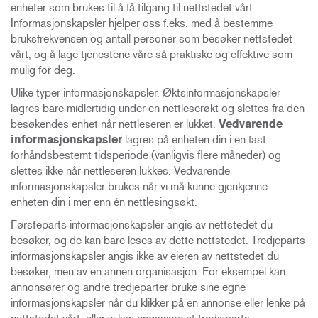
enheter som brukes til å få tilgang til nettstedet vårt.
Informasjonskapsler hjelper oss f.eks. med å bestemme
bruksfrekvensen og antall personer som besøker nettstedet
vårt, og å lage tjenestene våre så praktiske og effektive som
mulig for deg.
Ulike typer informasjonskapsler. Øktsinformasjonskapsler
lagres bare midlertidig under en nettleserøkt og slettes fra den
besøkendes enhet når nettleseren er lukket.
Vedvarende
informasjonskapsler
lagres på enheten din i en fast
forhåndsbestemt tidsperiode (vanligvis flere måneder) og
slettes ikke når nettleseren lukkes. Vedvarende
informasjonskapsler brukes når vi må kunne gjenkjenne
enheten din i mer enn én nettlesingsøkt.
Førsteparts informasjonskapsler angis av nettstedet du
besøker, og de kan bare leses av dette nettstedet.
Tredjeparts
informasjonskapsler angis ikke av eieren av nettstedet du
besøker, men av en annen organisasjon. For eksempel kan
annonsører og andre tredjeparter bruke sine egne
informasjonskapsler når du klikker på en annonse eller lenke på