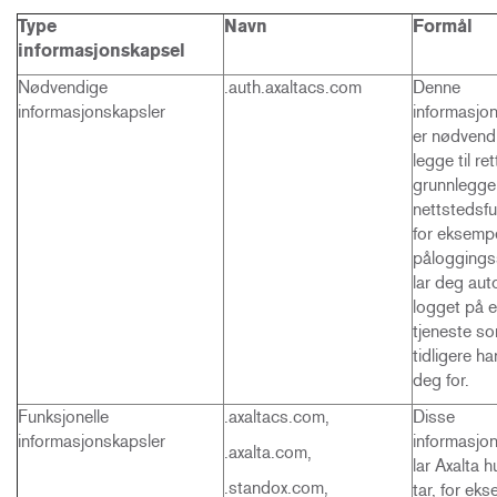
Type
Navn
Formål
informasjonskapsel
Nødvendige
.auth.axaltacs.com
Denne
informasjonskapsler
informasjo
er nødvendi
legge til ret
grunnlegg
nettstedsfu
for eksemp
påloggings
lar deg aut
logget på e
tjeneste s
tidligere ha
deg for.
Funksjonelle
.axaltacs.com,
Disse
informasjonskapsler
informasjo
.axalta.com,
lar Axalta 
.standox.com,
tar, for ek