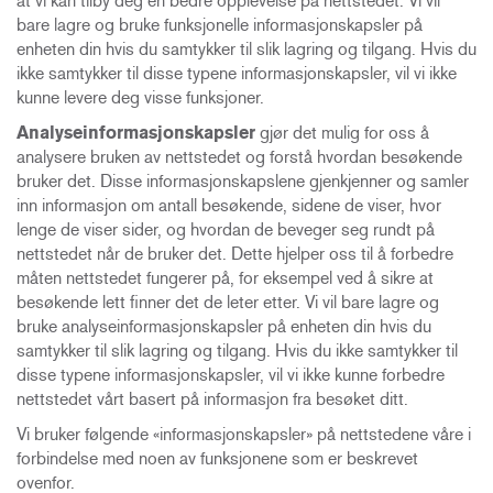
at vi kan tilby deg en bedre opplevelse på nettstedet. Vi vil
bare lagre og bruke funksjonelle informasjonskapsler på
enheten din hvis du samtykker til slik lagring og tilgang. Hvis du
ikke samtykker til disse typene informasjonskapsler, vil vi ikke
kunne levere deg visse funksjoner.
Analyseinformasjonskapsler
gjør det mulig for oss å
analysere bruken av nettstedet og forstå hvordan besøkende
bruker det. Disse informasjonskapslene gjenkjenner og samler
inn informasjon om antall besøkende, sidene de viser, hvor
lenge de viser sider, og hvordan de beveger seg rundt på
nettstedet når de bruker det. Dette hjelper oss til å forbedre
måten nettstedet fungerer på, for eksempel ved å sikre at
besøkende lett finner det de leter etter. Vi vil bare lagre og
bruke analyseinformasjonskapsler på enheten din hvis du
samtykker til slik lagring og tilgang. Hvis du ikke samtykker til
disse typene informasjonskapsler, vil vi ikke kunne forbedre
nettstedet vårt basert på informasjon fra besøket ditt
.
Vi bruker følgende «informasjonskapsler» på nettstedene våre i
forbindelse med noen av funksjonene som er beskrevet
ovenfor.