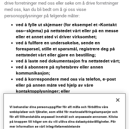
drive forretninger med oss eller søke om å drive forretninger
med oss, kan du bli bedt om å gi oss visse
personopplysninger på følgende måter:
ved å fylle ut skjemaer (for eksempel et «Kontakt
oss»-skjema) på nettstedet vårt eller på en messe
eller et annet sted vi driver virksomhet;
ved å fullføre en undersøkelse, sende en
forespørsel, stille et spørsmål, registrere deg på
nettstedet vårt eller gjøre en bestilling;
ved å laste ned dokumentasjon fra nettstedet vårt;
ved å abonnere på nyhetsbrev eller annen
kommunikasjon;
ved å korrespondere med oss via telefon, e-post
eller på annen måte ved hjelp av våre
kontaktopplysninger; eller
Vanligvis kan personopplysningene du gir oss, innbefatte navn,
bedriftsnavn, forretningsadresse, telefonnummer og e-
Vi behandlar dina personuppgifter för att mäta och förbättra våra
webbplatser och tjänster, som stöd för marknadsföringskampanjer och
postadresse, i tillegg til eventuelle personopplysninger som er
för att tillhandahålla anpassat innehåll och anpassade annonser. Klicka
nødvendige for å håndtere eventuelle henvendelser eller
på knappen till höger om du vill utöva dina dataskyddsrättigheter. För
klager.
Når du søker på en jobb eller praksisplass, vil
mer information se vårt integritetsmeddelande