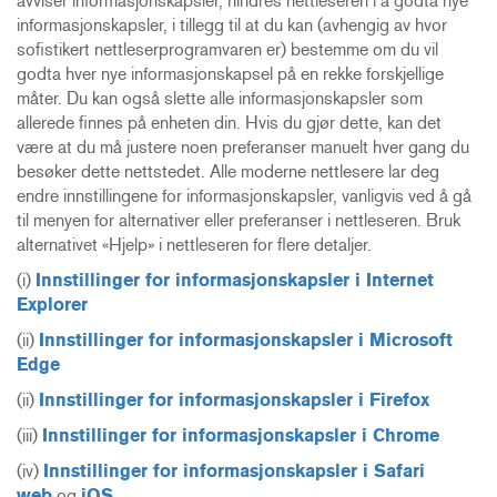
avviser informasjonskapsler, hindres nettleseren i å godta nye
informasjonskapsler, i tillegg til at du kan (avhengig av hvor
sofistikert nettleserprogramvaren er) bestemme om du vil
godta hver nye informasjonskapsel på en rekke forskjellige
måter. Du kan også slette alle informasjonskapsler som
allerede finnes på enheten din. Hvis du gjør dette, kan det
være at du må justere noen preferanser manuelt hver gang du
besøker dette nettstedet. Alle moderne nettlesere lar deg
endre innstillingene for informasjonskapsler, vanligvis ved å gå
til menyen for alternativer eller preferanser i nettleseren. Bruk
alternativet «Hjelp» i nettleseren for flere detaljer.
(i)
Innstillinger for informasjonskapsler i Internet
Explorer
(ii)
Innstillinger for informasjonskapsler i Microsoft
Edge
(ii)
Innstillinger for informasjonskapsler i Firefox
(iii)
Innstillinger for informasjonskapsler i Chrome
(iv)
Innstillinger for informasjonskapsler i Safari
web
og
iOS
.