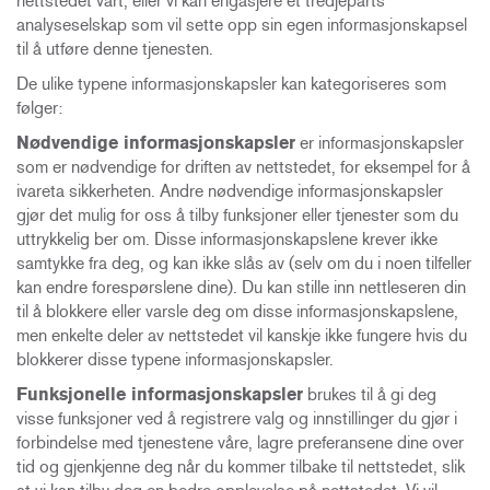
nettstedet vårt, eller vi kan engasjere et tredjeparts
analyseselskap som vil sette opp sin egen informasjonskapsel
til å utføre denne tjenesten.
De ulike typene informasjonskapsler kan kategoriseres som
følger:
Nødvendige informasjonskapsler
er informasjonskapsler
som er nødvendige for driften av nettstedet, for eksempel for å
ivareta sikkerheten. Andre nødvendige informasjonskapsler
gjør det mulig for oss å tilby funksjoner eller tjenester som du
uttrykkelig ber om. Disse informasjonskapslene krever ikke
samtykke fra deg, og kan ikke slås av (selv om du i noen tilfeller
kan endre forespørslene dine). Du kan stille inn nettleseren din
til å blokkere eller varsle deg om disse informasjonskapslene,
men enkelte deler av nettstedet vil kanskje ikke fungere hvis du
blokkerer disse typene informasjonskapsler.
Funksjonelle informasjonskapsler
brukes til å gi deg
visse funksjoner ved å registrere valg og innstillinger du gjør i
forbindelse med tjenestene våre, lagre preferansene dine over
tid og gjenkjenne deg når du kommer tilbake til nettstedet, slik