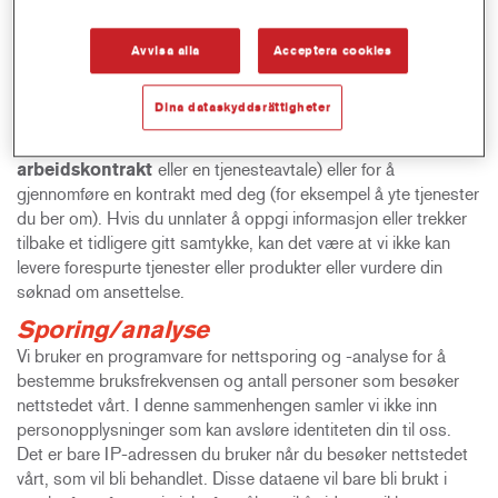
du bli bedt om å oppgi visse tilleggsopplysninger, for
eksempel om din utdannelse, ansettelseshistorikk og
Avvisa alla
Acceptera cookies
rett til å arbeide, i henhold til en spesifikk
personvernerklæring for jobbkandidater.
Dina dataskyddsrättigheter
Vi vil gi deg beskjed når vi trenger personopplysninger for å
inngå en kontrakt med deg (for eksempel i påvente av
en
arbeidskontrakt
eller en tjenesteavtale) eller for å
gjennomføre en kontrakt med deg (for eksempel å yte tjenester
du ber om). Hvis du unnlater å oppgi informasjon eller trekker
tilbake et tidligere gitt samtykke, kan det være at vi ikke kan
levere forespurte tjenester eller produkter eller vurdere din
søknad om ansettelse.
Sporing/analyse
Vi bruker en programvare for nettsporing og -analyse for å
bestemme bruksfrekvensen og antall personer som besøker
nettstedet vårt. I denne sammenhengen samler vi ikke inn
personopplysninger som kan avsløre identiteten din til oss.
Det er bare IP-adressen du bruker når du besøker nettstedet
vårt, som vil bli behandlet. Disse dataene vil bare bli brukt i