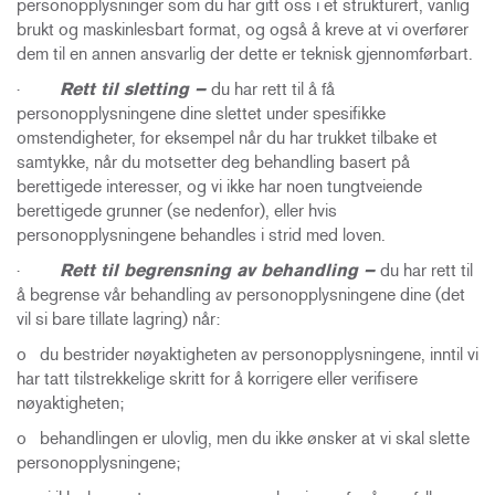
personopplysninger som du har gitt oss i et strukturert, vanlig
brukt og maskinlesbart format, og også å kreve at vi overfører
dem til en annen ansvarlig der dette er teknisk gjennomførbart.
·
Rett til sletting –
du har rett til å få
personopplysningene dine slettet under spesifikke
omstendigheter, for eksempel når du har trukket tilbake et
samtykke, når du motsetter deg behandling basert på
berettigede interesser, og vi ikke har noen tungtveiende
berettigede grunner (se nedenfor), eller hvis
personopplysningene behandles i strid med loven.
·
Rett til begrensning av behandling –
du har rett til
å begrense vår behandling av personopplysningene dine (det
vil si bare tillate lagring) når:
o du bestrider nøyaktigheten av personopplysningene, inntil vi
har tatt tilstrekkelige skritt for å korrigere eller verifisere
nøyaktigheten;
o behandlingen er ulovlig, men du ikke ønsker at vi skal slette
personopplysningene;